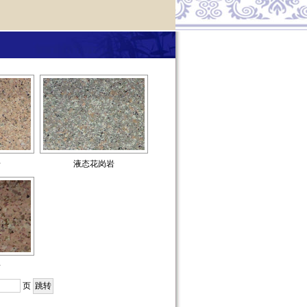
岩
液态花岗岩
岩
页